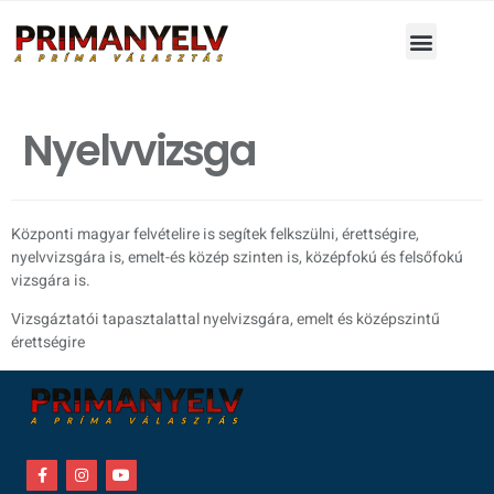
Nyelvvizsga
Központi magyar felvételire is segítek felkszülni, érettségire,
nyelvvizsgára is, emelt-és közép szinten is, középfokú és felsőfokú
vizsgára is.
Vizsgáztatói tapasztalattal nyelvizsgára, emelt és középszintű
érettségire