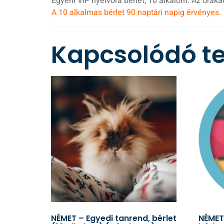
Egyéni VIP nyelvóra bérlet, 10 alkalom. Az órákat 
A 10 alkalmas bérlet 90 naptári napig érvényes.
Kapcsolódó t
NÉMET – Egyedi tanrend, bérlet
NÉMET