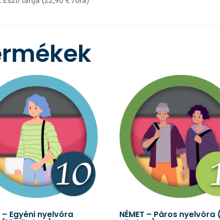
Eszti tartja (22,90 € /óra)
ermékek
 – Egyéni nyelvóra
NÉMET – Páros nyelvóra 