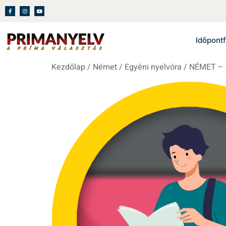
Időpontf
Kezdőlap
/
Német
/
Egyéni nyelvóra
/ NÉMET – VI