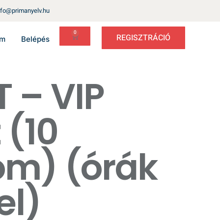
nfo@primanyelv.hu
0
REGISZTRÁCIÓ
um
Belépés
 – VIP
 (10
om) (órák
el)