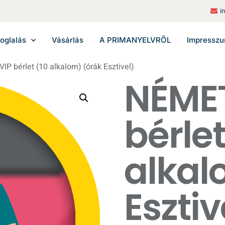
i
oglalás
Vásárlás
A PRIMANYELVRŐL
Impressz
P bérlet (10 alkalom) (órák Esztivel)
NÉMET
bérlet
alkal
Esztiv