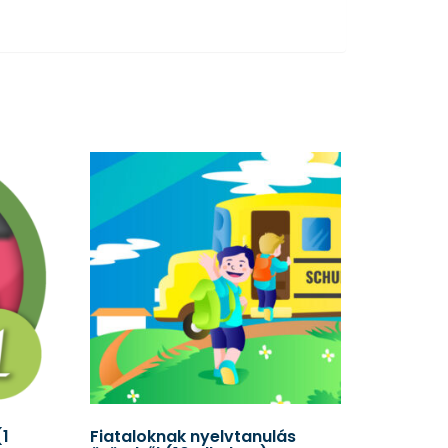
(1
Fiataloknak nyelvtanulás