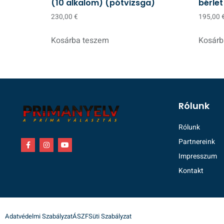
(10 alkalom) (pótvizsga)
bérlet
230,00
€
195,00
Kosárba teszem
Kosárb
Rólunk
Rólunk
Partnereink
Impresszum
Kontakt
Adatvédelmi Szabályzat
ÁSZF
Süti Szabályzat