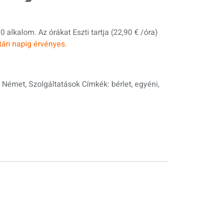
0 alkalom. Az órákat Eszti tartja (22,90 € /óra)
tári napig érvényes.
,
Német
,
Szolgáltatások
Címkék:
bérlet
,
egyéni
,