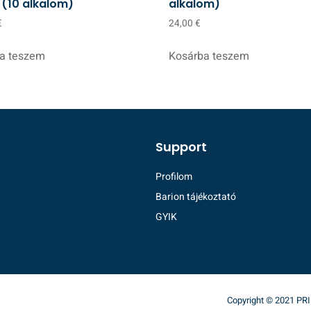
 (10 alkalom)
alkalom)
€
24,00
€
a teszem
Kosárba teszem
Support
Profilom
Barion tájékoztató
GYIK
Copyright © 2021 PRIM