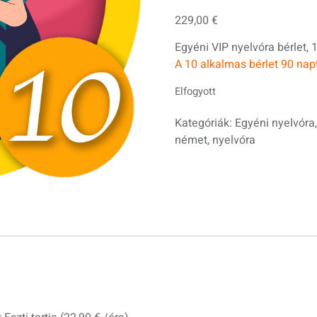
229,00
€
Egyéni VIP nyelvóra bérlet, 1
A 10 alkalmas bérlet 90 nap
Elfogyott
Kategóriák:
Egyéni nyelvóra
német
,
nyelvóra