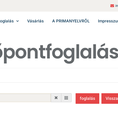
i
oglalás
Vásárlás
A PRIMANYELVRŐL
Impressz
pontfoglalá