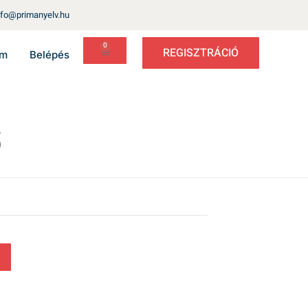
nfo@primanyelv.hu
0
REGISZTRÁCIÓ
um
Belépés
s