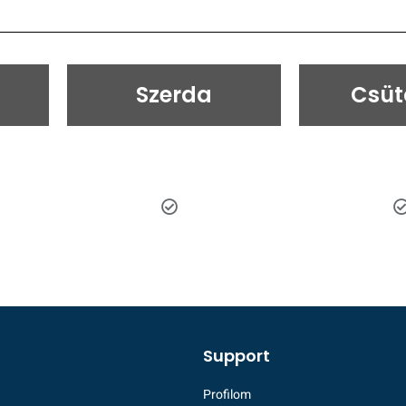
Szerda
Csüt
Support
Profilom