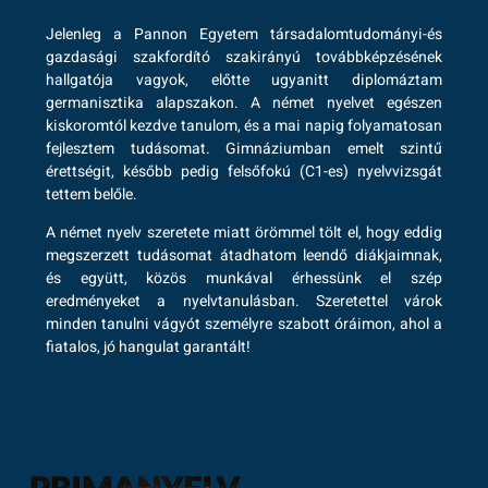
Jelenleg a Pannon Egyetem társadalomtudományi-és
gazdasági szakfordító szakirányú továbbképzésének
hallgatója vagyok, előtte ugyanitt diplomáztam
germanisztika alapszakon. A német nyelvet egészen
kiskoromtól kezdve tanulom, és a mai napig folyamatosan
fejlesztem tudásomat. Gimnáziumban emelt szintű
érettségit, később pedig felsőfokú (C1-es) nyelvvizsgát
tettem belőle.
A német nyelv szeretete miatt örömmel tölt el, hogy eddig
megszerzett tudásomat átadhatom leendő diákjaimnak,
és együtt, közös munkával érhessünk el szép
eredményeket a nyelvtanulásban. Szeretettel várok
minden tanulni vágyót személyre szabott óráimon, ahol a
fiatalos, jó hangulat garantált!