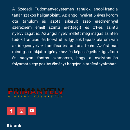
A Szegedi Tudományegyetemen tanulok angol-francia
tanár szakos hallgatóként. Az angol nyelvet 5 éves korom
óta tanulom és azóta sikerült szép eredménnyel
szereznem emelt szintű érettségit és C1-es szintű
nyelvvizsgát is. Az angol nyelv mellett még magas szinten
tudok franciául és horvátul is, így sok tapasztalatom van
az idegennyelvek tanulása és tanítása terén. Az óráimat
mindig a diákjaim igényeihez és képességeihez igazítom
és nagyon fontos számomra, hogy a nyelvtanulás
folyamata egy pozitív élményt hagyjon a tanítványaimban.
Rólunk